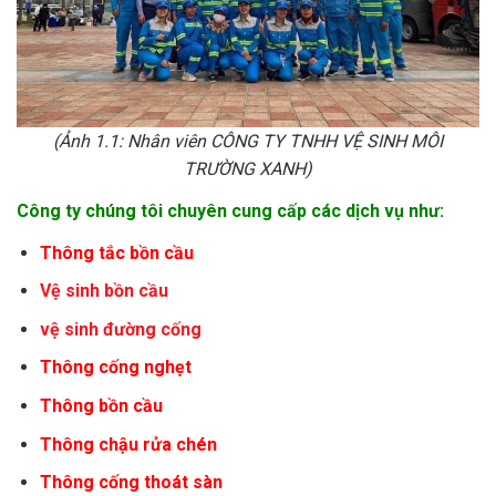
(Ảnh 1.1: Nhân viên CÔNG TY TNHH VỆ SINH MÔI
TRƯỜNG XANH)
Công ty chúng tôi chuyên cung cấp các dịch vụ như:
Thông tắc bồn cầu
Vệ sinh bồn cầu
vệ sinh đường cống
Thông cống nghẹt
Thông bồn cầu
Thông chậu rửa chén
Thông cống thoát sàn