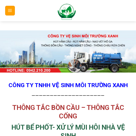
Skip
to
content
CÔNG TY TNHH VỆ SINH MÔI TRƯỜNG XANH
————————————————————
THÔNG TẮC BỒN CẦU – THÔNG TẮC
CỐNG
HÚT BỂ PHỐT- XỬ LÝ MÙI HÔI NHÀ VỆ
SINH