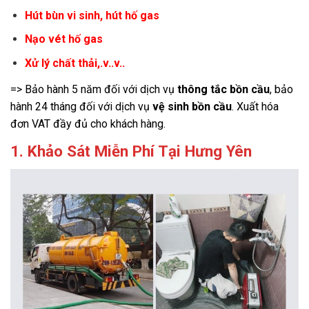
Hút bùn vi sinh, hút hố gas
Nạo vét hố gas
Xử lý chất thải,.v..v..
=> Bảo hành 5 năm đối với dịch vụ
thông tắc bồn cầu
, bảo
hành 24 tháng đối với dịch vụ
vệ sinh bồn cầu
. Xuất hóa
đơn VAT đầy đủ cho khách hàng.
1. Khảo Sát Miễn Phí Tại Hưng Yên