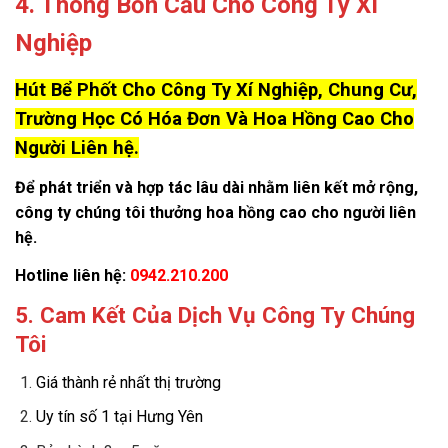
4. Thông Bồn Cầu Cho Công Ty Xí
Nghiệp
Hút Bể Phốt Cho Công Ty Xí Nghiệp, Chung Cư,
Trường Học Có Hóa Đơn Và Hoa Hồng Cao Cho
Người Liên hệ.
Để phát triển và hợp tác lâu dài nhằm liên kết mở rộng,
công ty chúng tôi thưởng hoa hồng cao cho người liên
hệ.
Hotline liên hệ:
0942.210.200
5. Cam Kết Của Dịch Vụ Công Ty Chúng
Tôi
Giá thành rẻ nhất thị trường
Uy tín số 1 tại Hưng Yên